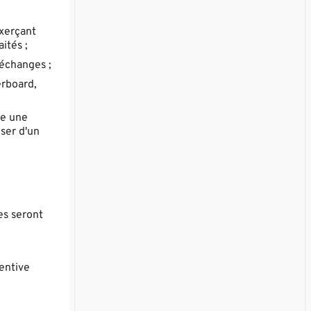
exerçant
ités ;
 échanges ;
erboard,
re une
oser d'un
es seront
tentive