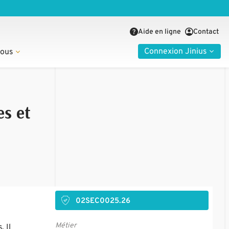
Aide en ligne
Contact
Connexion Jinius
nous
es et
02SEC0025.26
Métier
. Il