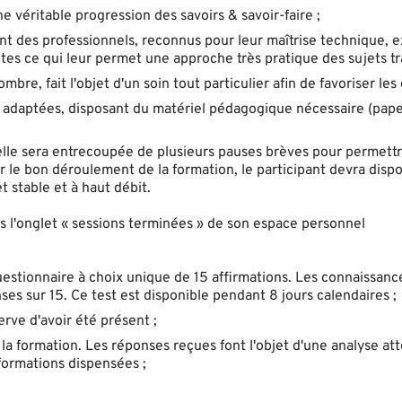
véritable progression des savoirs & savoir-faire ;
nt des professionnels, reconnus pour leur maîtrise technique, 
s ce qui leur permet une approche très pratique des sujets tra
bre, fait l'objet d'un soin tout particulier afin de favoriser les
n adaptées, disposant du matériel pédagogique nécessaire (pap
, elle sera entrecoupée de plusieurs pauses brèves pour permett
ur le bon déroulement de la formation, le participant devra disp
 stable et à haut débit.
ans l'onglet « sessions terminées » de son espace personnel
questionnaire à choix unique de 15 affirmations. Les connaissanc
s sur 15. Ce test est disponible pendant 8 jours calendaires ;
erve d'avoir été présent ;
 la formation. Les réponses reçues font l'objet d'une analyse at
formations dispensées ;