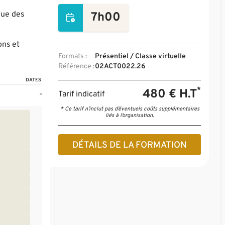
que des
7h00
ons et
Formats :
Présentiel / Classe virtuelle
Référence :
02ACT0022.26
DATES
*
480 € H.T
-
Tarif indicatif
* Ce tarif n’inclut pas d’éventuels coûts supplémentaires
liés à l’organisation.
DÉTAILS DE LA FORMATION