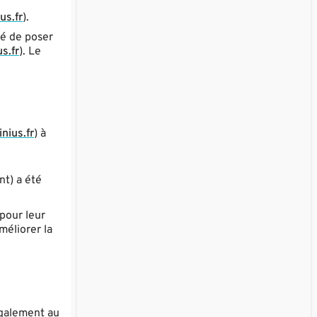
us.fr
).
té de poser
s.fr
). Le
nius.fr
) à
nt) a été
 pour leur
méliorer la
également au