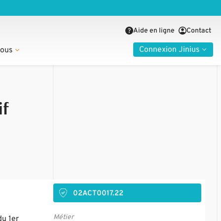
Aide en ligne
Contact
Connexion Jinius
nous
if
02ACT0017.22
Métier
du 1er