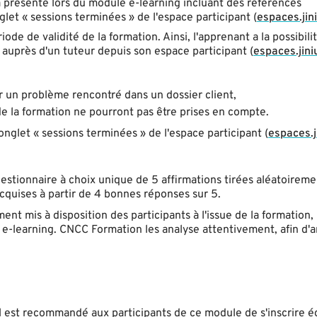
a présenté lors du module e-learning incluant des références
let « sessions terminées » de l'espace participant (
espaces.jini
de de validité de la formation. Ainsi, l'apprenant a la possibili
auprès d'un tuteur depuis son espace participant (
espaces.jiniu
r un problème rencontré dans un dossier client,
 de la formation ne pourront pas être prises en compte.
onglet « sessions terminées » de l'espace participant (
espaces.ji
uestionnaire à choix unique de 5 affirmations tirées aléatoireme
quises à partir de 4 bonnes réponses sur 5.
nt mis à disposition des participants à l'issue de la formation,
 e-learning. CNCC Formation les analyse attentivement, afin d'a
, il est recommandé aux participants de ce module de s'inscrire 