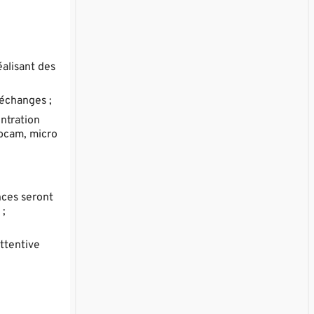
éalisant des
 échanges ;
ntration
ebcam, micro
nces seront
 ;
attentive