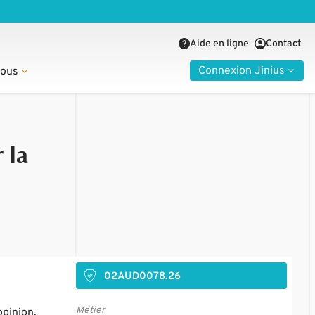
Aide en ligne
Contact
Connexion Jinius
nous
 la
02AUD0078.26
Métier
opinion.