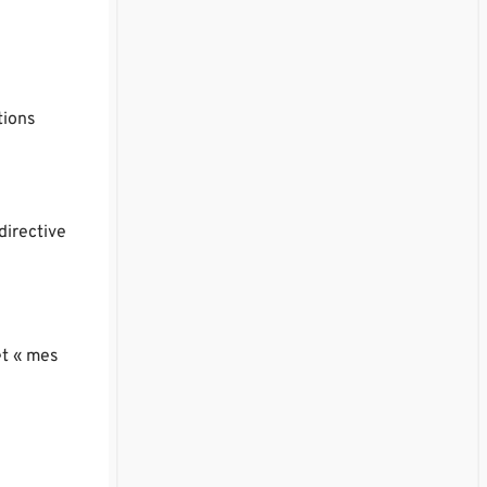
tions
directive
et « mes