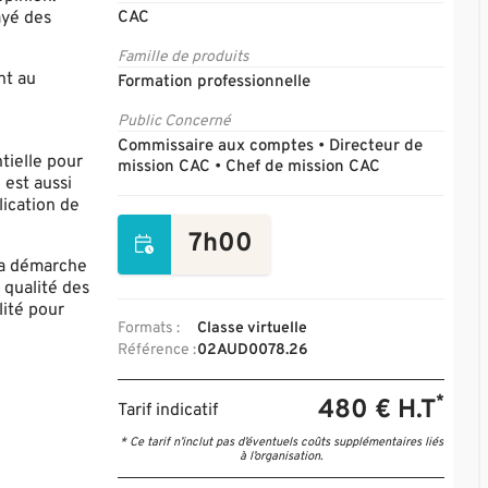
ayé des
CAC
Famille de produits
nt au
Formation professionnelle
Public Concerné
Commissaire aux comptes • Directeur de
tielle pour
mission CAC • Chef de mission CAC
 est aussi
lication de
7h00
 la démarche
 qualité des
lité pour
Formats :
Classe virtuelle
Référence :
02AUD0078.26
*
480 € H.T
Tarif indicatif
* Ce tarif n’inclut pas d’éventuels coûts supplémentaires liés
à l’organisation.