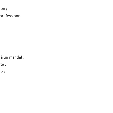
ion ;
professionnel ;
 à un mandat ;
te ;
e ;