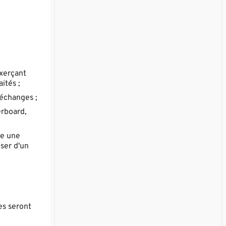
exerçant
ités ;
 échanges ;
erboard,
re une
oser d'un
es seront