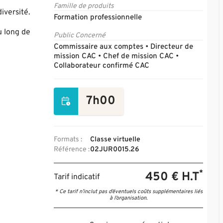
Famille de produits
iversité.
Formation professionnelle
u long de
Public Concerné
Commissaire aux comptes • Directeur de
mission CAC • Chef de mission CAC •
Collaborateur confirmé CAC
7h00
Formats :
Classe virtuelle
Référence :
02JUR0015.26
*
450 € H.T
Tarif indicatif
* Ce tarif n’inclut pas d’éventuels coûts supplémentaires liés
à l’organisation.