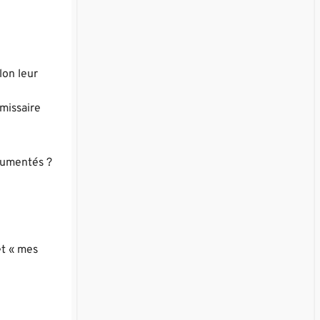
lon leur
missaire
cumentés ?
et « mes