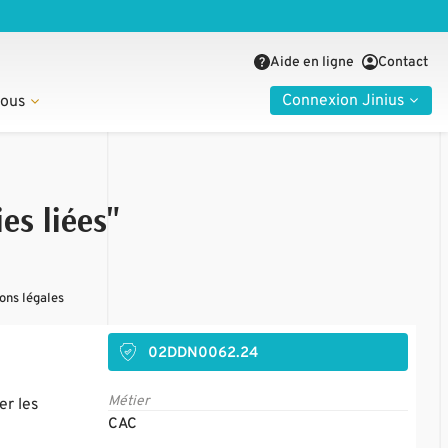
Aide en ligne
Contact
Connexion Jinius
nous
es liées"
ons légales
02DDN0062.24
Métier
er les
CAC