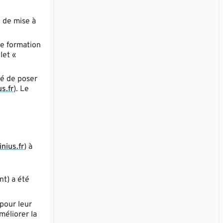
e de mise à
de formation
let «
té de poser
s.fr
). Le
nius.fr
) à
nt) a été
 pour leur
méliorer la