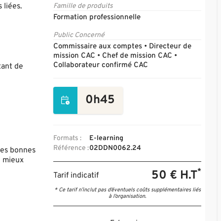
 liées.
Famille de produits
Formation professionnelle
Public Concerné
Commissaire aux comptes • Directeur de
mission CAC • Chef de mission CAC •
Collaborateur confirmé CAC
tant de
0h45
Formats :
E-learning
Référence :
02DDN0062.24
 les bonnes
, mieux
*
50 € H.T
Tarif indicatif
* Ce tarif n’inclut pas d’éventuels coûts supplémentaires liés
à l’organisation.