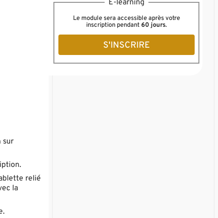
E-learning
Le module sera accessible après votre
inscription pendant
60 jours
.
S'INSCRIRE
 sur
iption.
ablette relié
vec la
e.