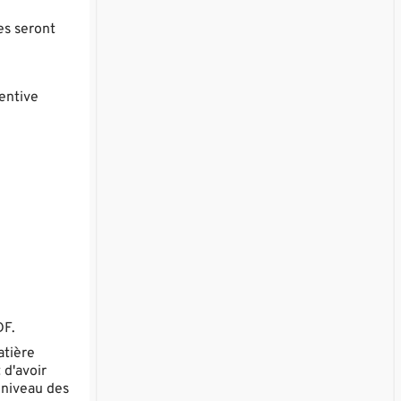
es seront
tentive
DF.
atière
 d'avoir
 niveau des