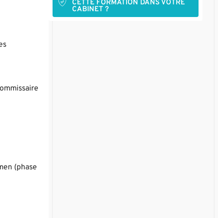
CETTE FORMATION DANS VOTRE
CABINET ?
es
 commissaire
amen (phase