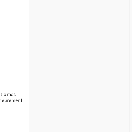
et « mes
érieurement