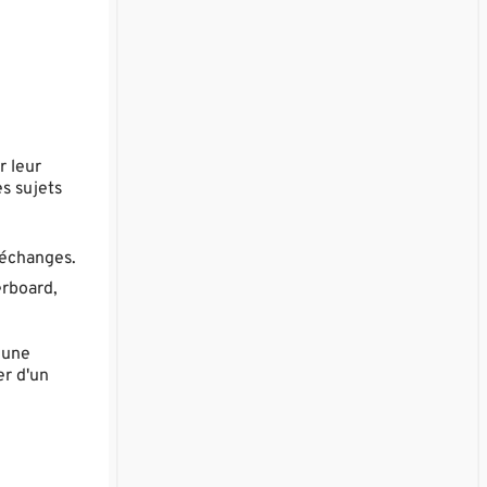
r leur
s sujets
s échanges.
erboard,
 une
er d'un