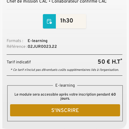
Chef de mission CAC • Collaborateur confirmé CAC
1h30
Formats :
E-learning
Référence :
02JUR0023.22
*
50 € H.T
Tarif indicatif
* Ce tarif n’inclut pas d’éventuels coûts supplémentaires liés à l’organisation.
E-learning
Le module sera accessible après votre inscription pendant
60
jours
.
S'INSCRIRE