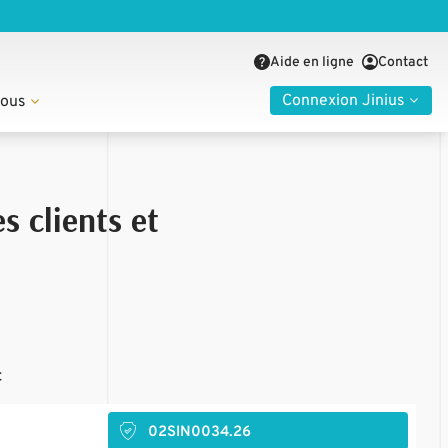
Aide en ligne
Contact
Connexion Jinius
nous
s clients et
C
02SIN0034.26