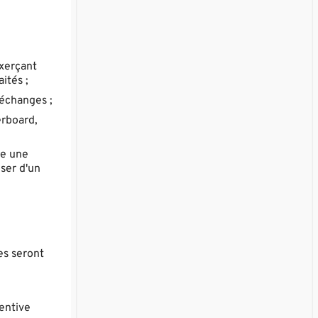
exerçant
ités ;
 échanges ;
erboard,
re une
oser d'un
es seront
tentive