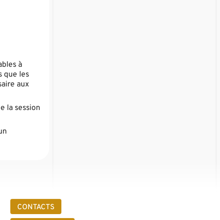
ables à
s que les
saire aux
e la session
un
CONTACTS