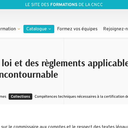
LE SITE DES
FORMATIONS
DE LA CNCC
rmation
Catalogue
Formez vos équipes
Rejoignez-
 loi et des règlements applicabl
 incontournable
rmes
Collections
Compétences techniques nécessaires à la certification d
 sur le commissaire aux comptes et le respect des textes légau