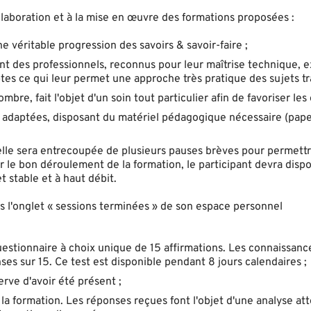
laboration et à la mise en œuvre des formations proposées :
véritable progression des savoirs & savoir-faire ;
nt des professionnels, reconnus pour leur maîtrise technique, 
s ce qui leur permet une approche très pratique des sujets tra
bre, fait l'objet d'un soin tout particulier afin de favoriser les
n adaptées, disposant du matériel pédagogique nécessaire (pap
, elle sera entrecoupée de plusieurs pauses brèves pour permett
ur le bon déroulement de la formation, le participant devra disp
 stable et à haut débit.
ans l'onglet « sessions terminées » de son espace personnel
questionnaire à choix unique de 15 affirmations. Les connaissanc
s sur 15. Ce test est disponible pendant 8 jours calendaires ;
erve d'avoir été présent ;
 la formation. Les réponses reçues font l'objet d'une analyse at