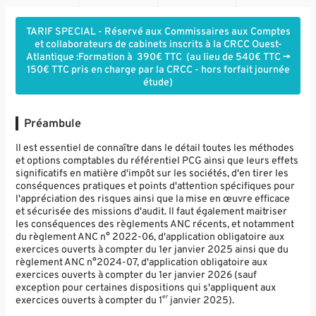
TARIF SPECIAL - Réservé aux Commissaires aux Comptes
et collaborateurs de cabinets inscrits à la CRCC Ouest-
Atlantique :Formation à 390€ TTC (au lieu de 540€ TTC ->
150€ TTC pris en charge par la CRCC - hors forfait journée
étude)
Préambule
Il est essentiel de connaître dans le détail toutes les méthodes
et options comptables du référentiel PCG ainsi que leurs effets
significatifs en matière d'impôt sur les sociétés, d'en tirer les
conséquences pratiques et points d'attention spécifiques pour
l'appréciation des risques ainsi que la mise en œuvre efficace
et sécurisée des missions d'audit. Il faut également maitriser
les conséquences des règlements ANC récents, et notamment
du règlement ANC n° 2022-06, d'application obligatoire aux
exercices ouverts à compter du 1er janvier 2025 ainsi que du
règlement ANC n°2024-07, d'application obligatoire aux
exercices ouverts à compter du 1er janvier 2026 (sauf
exception pour certaines dispositions qui s'appliquent aux
er
exercices ouverts à compter du 1
janvier 2025).