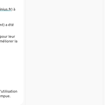
nius.fr
) à
nt) a été
 pour leur
méliorer la
utilisation
rompue.