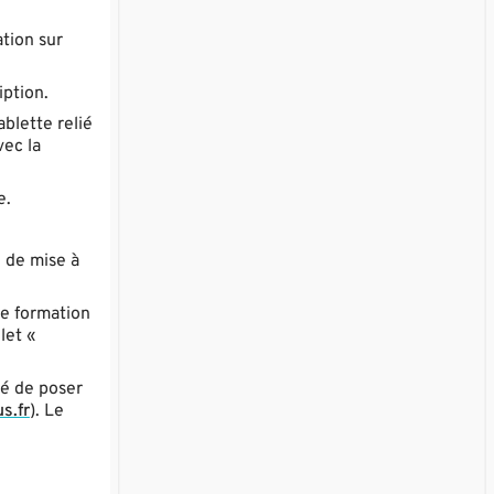
tion sur
iption.
ablette relié
vec la
e.
e de mise à
de formation
let «
té de poser
s.fr
). Le