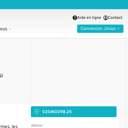
Aide en ligne
Contact
Connexion Jinius
nous
SI
02SIN0098.25
Métier
rmes, les