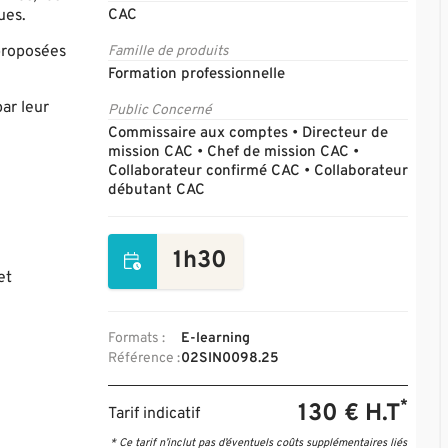
ues.
CAC
 proposées
Famille de produits
Formation professionnelle
ar leur
Public Concerné
Commissaire aux comptes • Directeur de
mission CAC • Chef de mission CAC •
Collaborateur confirmé CAC • Collaborateur
débutant CAC
1h30
et
Formats :
E-learning
Référence :
02SIN0098.25
*
130 € H.T
Tarif indicatif
* Ce tarif n’inclut pas d’éventuels coûts supplémentaires liés