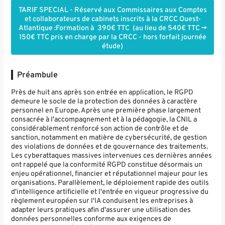
TARIF SPECIAL - Réservé aux Commissaires aux Comptes
et collaborateurs de cabinets inscrits à la CRCC Ouest-
Atlantique :Formation à 390€ TTC (au lieu de 540€ TTC ->
150€ TTC pris en charge par la CRCC - hors forfait journée
étude)
Préambule
Près de huit ans après son entrée en application, le RGPD
demeure le socle de la protection des données à caractère
personnel en Europe. Après une première phase largement
consacrée à l'accompagnement et à la pédagogie, la CNIL a
considérablement renforcé son action de contrôle et de
sanction, notamment en matière de cybersécurité, de gestion
des violations de données et de gouvernance des traitements.
Les cyberattaques massives intervenues ces dernières années
ont rappelé que la conformité RGPD constitue désormais un
enjeu opérationnel, financier et réputationnel majeur pour les
organisations. Parallèlement, le déploiement rapide des outils
d'intelligence artificielle et l'entrée en vigueur progressive du
règlement européen sur l'IA conduisent les entreprises à
adapter leurs pratiques afin d'assurer une utilisation des
données personnelles conforme aux exigences de