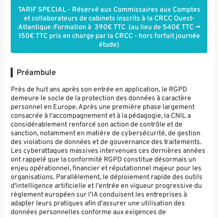
TARIF SPECIAL - Réservé aux Commissaires aux Comptes
et collaborateurs de cabinets inscrits à la CRCC Ouest-
Atlantique :Formation à 390€ TTC (au lieu de 540€ TTC ->
150€ TTC pris en charge par la CRCC - hors forfait journée
étude)
Préambule
Près de huit ans après son entrée en application, le RGPD
demeure le socle de la protection des données à caractère
personnel en Europe. Après une première phase largement
consacrée à l'accompagnement et à la pédagogie, la CNIL a
considérablement renforcé son action de contrôle et de
sanction, notamment en matière de cybersécurité, de gestion
des violations de données et de gouvernance des traitements.
Les cyberattaques massives intervenues ces dernières années
ont rappelé que la conformité RGPD constitue désormais un
enjeu opérationnel, financier et réputationnel majeur pour les
organisations. Parallèlement, le déploiement rapide des outils
d'intelligence artificielle et l'entrée en vigueur progressive du
règlement européen sur l'IA conduisent les entreprises à
adapter leurs pratiques afin d'assurer une utilisation des
données personnelles conforme aux exigences de