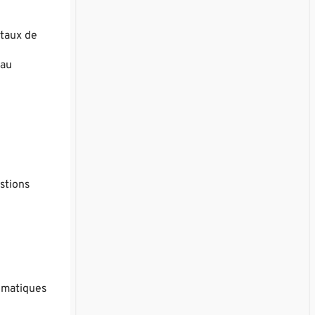
ntaux de
 au
estions
ématiques