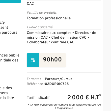
CAC
Famille de produits
Formation professionnelle
ity
ssent
Public Concerné
n parcours
Commissaire aux comptes • Directeur de
mission CAC • Chef de mission CAC •
Collaborateur confirmé CAC
nces publié
90h00
nitiale des
Formats :
Parcours/Cursus
Référence :
02DUR0107.25
ble des
 sera
*
2 000 € H.T
Tarif indicatif
 la liste
* Ce tarif n’inclut pas d’éventuels coûts supplémentaires liés
à l’organisation.