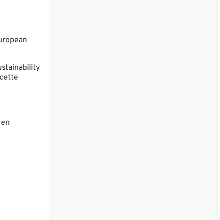
European
stainability
 cette
 en