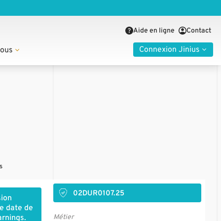
Aide en ligne
Contact
Connexion Jinius
nous
s
02DUR0107.25
sion
re date de
arnings.
Métier