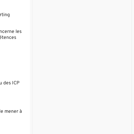
rting
oncerne les
pétences
çu des ICP
 de mener à