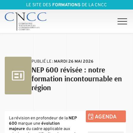
LE SITE DES
FORMATIONS
DE LA CNCC
PUBLIÉ LE :
MARDI 26 MAI 2026
NEP 600 révisée : notre
formation incontournable en
région
AGENDA
La révision en profondeur de la
NEP
600
marque une
évolution
majeure
du cadre applicable aux