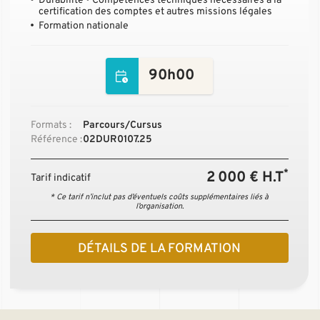
Durabilité • Compétences techniques nécessaires à la
certification des comptes et autres missions légales
Formation nationale
90h00
Formats :
Parcours/Cursus
Référence :
02DUR0107.25
*
2 000 € H.T
Tarif indicatif
* Ce tarif n’inclut pas d’éventuels coûts supplémentaires liés à
l’organisation.
DÉTAILS DE LA FORMATION