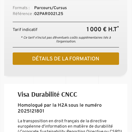
Formats :
Parcours/Cursus
Référence :
02PAR0021.25
*
1 000 € H.T
Tarif indicatif
* Ce tarif n’inclut pas d’éventuels coûts supplémentaires liés à
l’organisation.
DÉTAILS DE LA FORMATION
Visa Durabilité CNCC
Homologué par la H2A sous le numéro
2025121801
La transposition en droit français de la directive
européenne d'information en matière de durabilité
(
Corporate Sustainability Reporting Directive
ou CSRD)