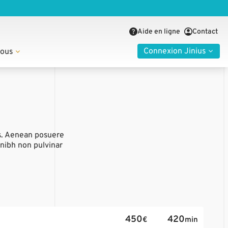
Aide en ligne
Contact
Connexion Jinius
nous
us. Aenean posuere
 nibh non pulvinar
450
420
€
min