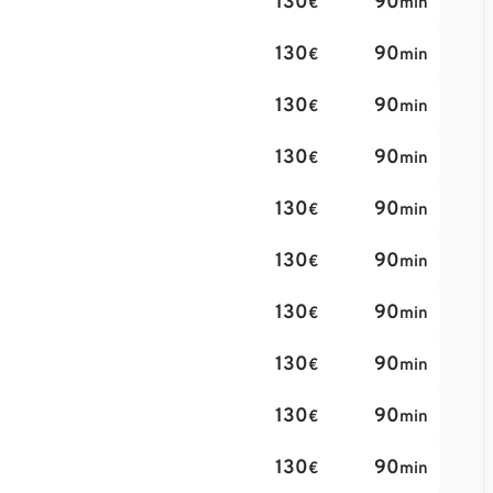
130
90
€
min
130
90
€
min
130
90
€
min
130
90
€
min
130
90
€
min
130
90
€
min
130
90
€
min
130
90
€
min
130
90
€
min
130
90
€
min