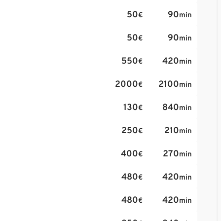
50
90
€
min
50
90
€
min
550
420
€
min
2000
2100
€
min
130
840
€
min
250
210
€
min
400
270
€
min
480
420
€
min
480
420
€
min