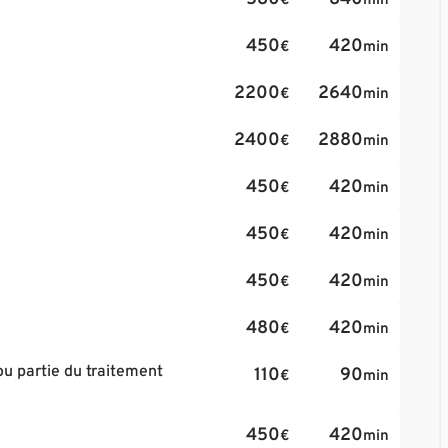
€
min
450
420
€
min
2200
2640
€
min
2400
2880
€
min
450
420
€
min
450
420
€
min
450
420
€
min
480
420
€
min
ou partie du traitement
110
90
€
min
450
420
€
min