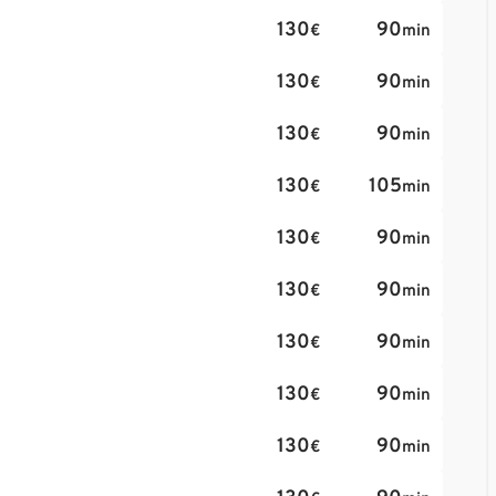
130
90
€
min
130
90
€
min
130
90
€
min
130
105
€
min
130
90
€
min
130
90
€
min
130
90
€
min
130
90
€
min
130
90
€
min